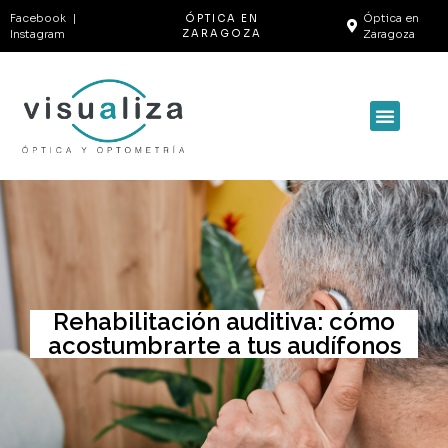
Facebook
|
Óptica en
ÓPTICA EN
Instagram
ZARAGOZA
Zaragoza
SOBRE NOSOTROS
Rehabilitación auditiva: cómo
acostumbrarte a tus audífonos